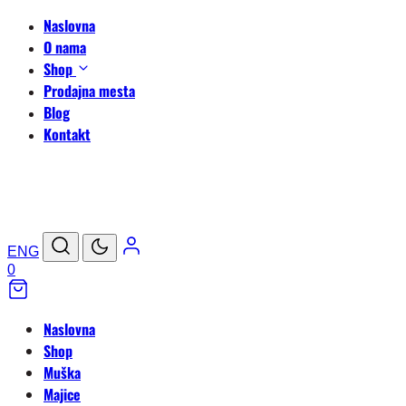
Naslovna
O nama
Shop
Prodajna mesta
Blog
Kontakt
ENG
0
Naslovna
Shop
Muška
Majice