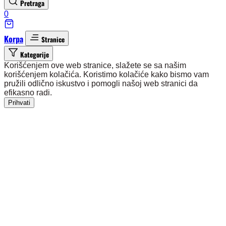
Pretraga
0
Korpa
Stranice
Kategorije
Korišćenjem ove web stranice, slažete se sa našim
korišćenjem kolačića. Koristimo kolačiće kako bismo vam
pružili odlično iskustvo i pomogli našoj web stranici da
efikasno radi.
Prihvati