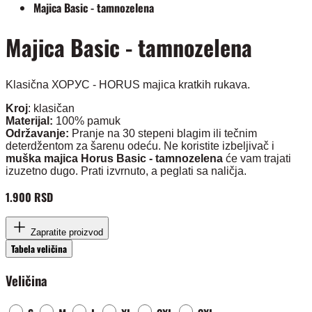
Majica Basic - tamnozelena
Majica Basic - tamnozelena
Klasična ХОРУС - HORUS majica kratkih rukava.
Kroj
: klasičan
Materijal:
100% pamuk
Održavanje:
Pranje na 30 stepeni blagim ili tečnim
deterdžentom za šarenu odeću. Ne koristite izbeljivač i
muška majica Horus Basic - tamnozelena
će vam trajati
izuzetno dugo. Prati izvrnuto, a peglati sa naličja.
1.900 RSD
Zapratite proizvod
Tabela veličina
Veličina