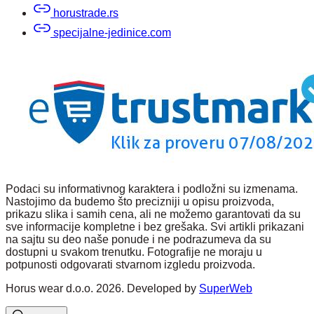
horustrade.rs
specijalne-jedinice.com
Podaci su informativnog karaktera i podložni su izmenama.
Nastojimo da budemo što precizniji u opisu proizvoda,
prikazu slika i samih cena, ali ne možemo garantovati da su
sve informacije kompletne i bez grešaka. Svi artikli prikazani
na sajtu su deo naše ponude i ne podrazumeva da su
dostupni u svakom trenutku. Fotografije ne moraju u
potpunosti odgovarati stvarnom izgledu proizvoda.
Horus wear d.o.o. 2026. Developed by
SuperWeb