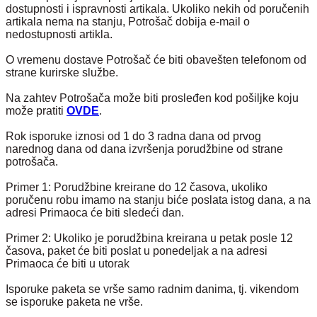
dostupnosti i ispravnosti artikala. Ukoliko nekih od poručenih
artikala nema na stanju, Potrošač dobija e-mail o
nedostupnosti artikla.
O vremenu dostave Potrošač će biti obavešten telefonom od
strane kurirske službe.
Na zahtev Potrošača može biti prosleđen kod pošiljke koju
može pratiti
OVDE
.
Rok isporuke iznosi od 1 do 3 radna dana od prvog
narednog dana od dana izvršenja porudžbine od strane
potrošača.
Primer 1: Porudžbine kreirane do 12 časova, ukoliko
poručenu robu imamo na stanju biće poslata istog dana, a na
adresi Primaoca će biti sledeći dan.
Primer 2: Ukoliko je porudžbina kreirana u petak posle 12
časova, paket će biti poslat u ponedeljak a na adresi
Primaoca će biti u utorak
Isporuke paketa se vrše samo radnim danima, tj. vikendom
se isporuke paketa ne vrše.