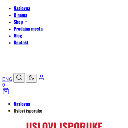
Naslovna
O nama
Shop
Prodajna mesta
Blog
Kontakt
ENG
0
Naslovna
Uslovi isporuke
USLOVI ISPORUKE