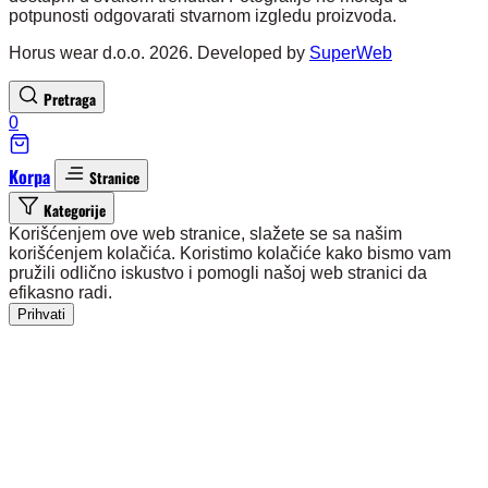
potpunosti odgovarati stvarnom izgledu proizvoda.
Horus wear d.o.o. 2026. Developed by
SuperWeb
Pretraga
0
Korpa
Stranice
Kategorije
Korišćenjem ove web stranice, slažete se sa našim
korišćenjem kolačića. Koristimo kolačiće kako bismo vam
pružili odlično iskustvo i pomogli našoj web stranici da
efikasno radi.
Prihvati