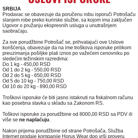
SRBIJA
Prodavac se obavezuje da poručenu robu isporuči Potrošaču
slanjem robe preko kurirske službe, sa kojom ima zaključen
Ugovor o pružanju ekspresnih usluga u unutrašnjem
saobraćaju.
Za sve porudžbine Potrošač se, prihvatajući ove Uslove
korišćenja, obavezuje da na ime troškova isporuke prilikom
preuzimanja pošiljke plati iznos po važećem cenovniku po
sledećim težinskim razredima:
Do 1 kg - 450,00 RSD
Od 1 do 2 kg - 550,00 RSD
Od 2 do 5 kg - 650,00 RSD
Od 5 do 10 kg - 750,00 RSD
Od 10 do 20 kg - 890,00 RSD
Troškovi isporuke će biti jasno istaknuti na fiskalnom računu
kao posebna stavka u skladu sa Zakonom RS.
Toškovi isporuke za porudžbine od 8000,00 RSD sa PDV ili
više se
ne naplaćuju
.
Nakon prijema porudžbine od strane Potrošača, Služba
Internet prodaje kompanije Horus Wear doo vrši proveru