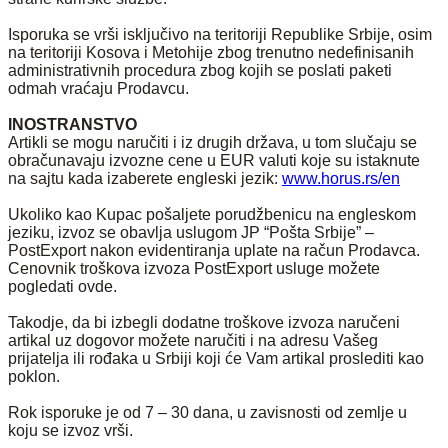
Isporuka se vrši isključivo na teritoriji Republike Srbije, osim
na teritoriji Kosova i Metohije zbog trenutno nedefinisanih
administrativnih procedura zbog kojih se poslati paketi
odmah vraćaju Prodavcu.
INOSTRANSTVO
Artikli se mogu naručiti i iz drugih država, u tom slučaju se
obračunavaju izvozne cene u EUR valuti koje su istaknute
na sajtu kada izaberete engleski jezik:
www.horus.rs/en
Ukoliko kao Kupac pošaljete porudžbenicu na engleskom
jeziku, izvoz se obavlja uslugom JP “Pošta Srbije” –
PostExport nakon evidentiranja uplate na račun Prodavca.
Cenovnik troškova izvoza PostExport usluge možete
pogledati ovde.
Takodje, da bi izbegli dodatne troškove izvoza naručeni
artikal uz dogovor možete naručiti i na adresu Vašeg
prijatelja ili rođaka u Srbiji koji će Vam artikal proslediti kao
poklon.
Rok isporuke je od 7 – 30 dana, u zavisnosti od zemlje u
koju se izvoz vrši.