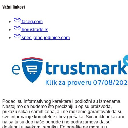
Važni linkovi
taceq.com
horustrade.rs
specijalne-jedinice.com
Podaci su informativnog karaktera i podložni su izmenama.
Nastojimo da budemo što precizniji u opisu proizvoda,
prikazu slika i samih cena, ali ne možemo garantovati da su
sve informacije kompletne i bez grešaka. Svi artikli prikazani
na sajtu su deo naše ponude i ne podrazumeva da su
dostupni u svakom trenutku. Fotografije ne moraju u