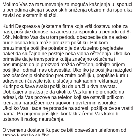
Molimo Vas za razumevanje za moguća kašnjenja u isporuci
u periodima akcija i sezonskih sniženja obzirom da isporuka
zavisi od eksternih službi.
Kuriri Dexpress-a (eksterna firma koja vrši dostavu robe za
nas) , pošiljke donose na adresu za isporuku u periodu od 8-
16h. Molimo Vas da u tom periodu obezbedite da na adresi
bude osoba koja može preuzeti pošiljku. Prilikom
preuzimanja pošiljke potrebno je da vizuelno pregledate
paket da slučajno ne postoje neka vidna oštećenja. Ukoliko
primetite da je transportna kutija značajno oštećena i
posumnjate da je proizvod možda oštećen, odbijte prijem
pošiljke i odmah nas obavestite. Ukoliko je pošiljka naizgled
bez oštećenja slobodno preuzmite pošiljku, potpišite kuriru
adresnicu i čuvajte istu u slučaju naknadnih reklamacija.
Kurir pokušava svaku pošiljku da uruči u dva navrata.
Uobičajena praksa je da ukoliko Vas kurir ne pronađe na
adresi, da Vas pozove na telefon koji ste ostavili prilikom
kreiranja narudžbenice i ugovori novi termin isporuke.
Ukoliko Vas i tada ne pronađe na adresi, pošiljka će se vratiti
nama. Po prijemu pošiljke, kontaktiraćemo Vas kako bi
ustanovili razlog neuručenja.
O vremenu dostave Kupac će biti obavešten telefonom od
strane kurirske službe.