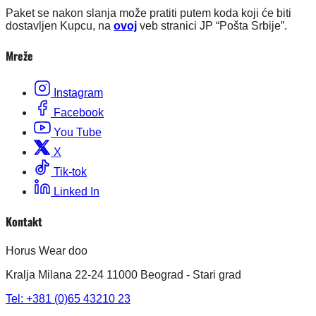
Paket se nakon slanja može pratiti putem koda koji će biti
dostavljen Kupcu, na
ovoj
veb stranici JP “Pošta Srbije”.
Mreže
Instagram
Facebook
You Tube
X
Tik-tok
Linked In
Kontakt
Horus Wear doo
Kralja Milana 22-24 11000 Beograd - Stari grad
Tel: +381 (0)65 43210 23