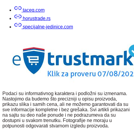
taceq.com
horustrade.rs
specijalne-jedinice.com
Podaci su informativnog karaktera i podložni su izmenama.
Nastojimo da budemo što precizniji u opisu proizvoda,
prikazu slika i samih cena, ali ne možemo garantovati da su
sve informacije kompletne i bez grešaka. Svi artikli prikazani
na sajtu su deo naše ponude i ne podrazumeva da su
dostupni u svakom trenutku. Fotografije ne moraju u
potpunosti odgovarati stvarnom izgledu proizvoda.