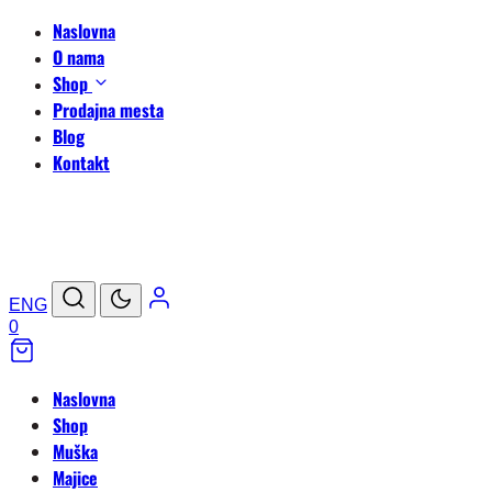
Naslovna
O nama
Shop
Prodajna mesta
Blog
Kontakt
ENG
0
Naslovna
Shop
Muška
Majice