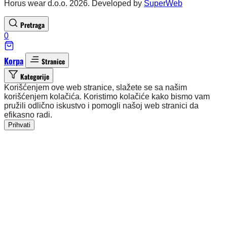
Horus wear d.o.o. 2026. Developed by
SuperWeb
Pretraga
0
Korpa
Stranice
Kategorije
Korišćenjem ove web stranice, slažete se sa našim
korišćenjem kolačića. Koristimo kolačiće kako bismo vam
pružili odlično iskustvo i pomogli našoj web stranici da
efikasno radi.
Prihvati