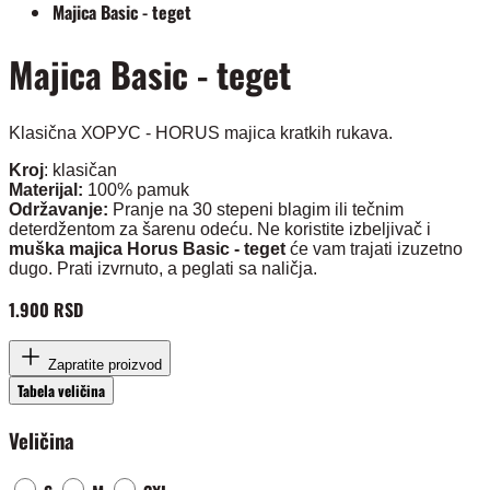
Majica Basic - teget
Majica Basic - teget
Klasična ХОРУС - HORUS majica kratkih rukava.
Kroj
: klasičan
Materijal:
100% pamuk
Održavanje:
Pranje na 30 stepeni blagim ili tečnim
deterdžentom za šarenu odeću. Ne koristite izbeljivač i
muška majica Horus Basic - teget
će vam trajati izuzetno
dugo. Prati izvrnuto, a peglati sa naličja.
1.900 RSD
Zapratite proizvod
Tabela veličina
Veličina