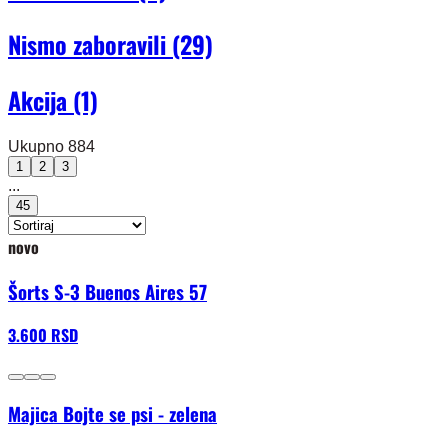
Nismo zaboravili
(29)
Akcija
(1)
Ukupno 884
1
2
3
...
45
novo
Šorts S-3 Buenos Aires 57
3.600 RSD
Majica Bojte se psi - zelena