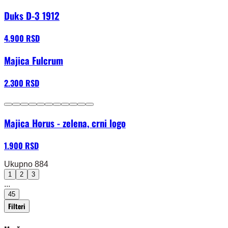
Duks D-3 1912
4.900 RSD
Majica Fulcrum
2.300 RSD
Majica Horus - zelena, crni logo
1.900 RSD
Ukupno 884
1
2
3
...
45
Filteri