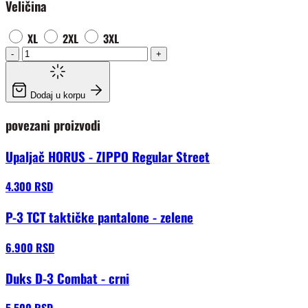
Veličina
XL
2XL
3XL
-
+
Dodaj u korpu
povezani proizvodi
Upaljač HORUS - ZIPPO Regular Street
4.300 RSD
P-3 TCT taktičke pantalone - zelene
6.900 RSD
Duks D-3 Combat - crni