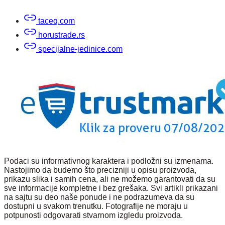
taceq.com
horustrade.rs
specijalne-jedinice.com
Podaci su informativnog karaktera i podložni su izmenama.
Nastojimo da budemo što precizniji u opisu proizvoda,
prikazu slika i samih cena, ali ne možemo garantovati da su
sve informacije kompletne i bez grešaka. Svi artikli prikazani
na sajtu su deo naše ponude i ne podrazumeva da su
dostupni u svakom trenutku. Fotografije ne moraju u
potpunosti odgovarati stvarnom izgledu proizvoda.