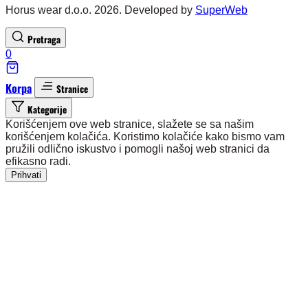
Horus wear d.o.o. 2026. Developed by
SuperWeb
Pretraga
0
Korpa
Stranice
Kategorije
Korišćenjem ove web stranice, slažete se sa našim
korišćenjem kolačića. Koristimo kolačiće kako bismo vam
pružili odlično iskustvo i pomogli našoj web stranici da
efikasno radi.
Prihvati