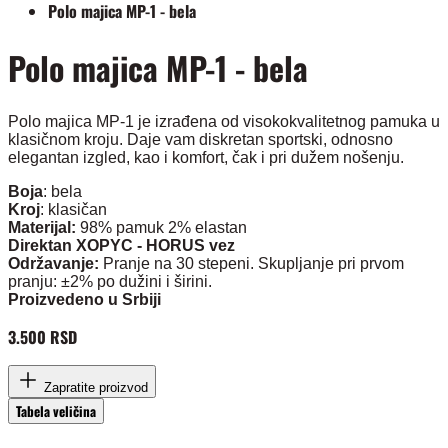
Polo majica MP-1 - bela
Polo majica MP-1 - bela
Polo majica MP-1 je izrađena od visokokvalitetnog pamuka u
klasičnom kroju. Daje vam diskretan sportski, odnosno
elegantan izgled, kao i komfort, čak i pri dužem nošenju.
Boja
: bela
Kroj
: klasičan
Materijal:
98% pamuk 2% elastan
Direktan XOPYC - HORUS vez
Održavanje:
Pranje na 30 stepeni. Skupljanje pri prvom
pranju: ±2% po dužini i širini.
Proizvedeno u Srbiji
3.500 RSD
Zapratite proizvod
Tabela veličina