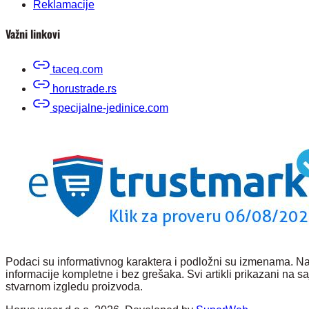
Reklamacije
Važni linkovi
taceq.com
horustrade.rs
specijalne-jedinice.com
Podaci su informativnog karaktera i podložni su izmenama. Nas
informacije kompletne i bez grešaka. Svi artikli prikazani na
stvarnom izgledu proizvoda.