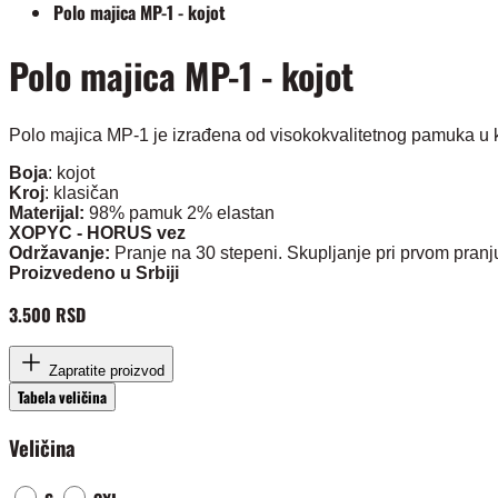
Polo majica MP-1 - kojot
Polo majica MP-1 - kojot
Polo majica MP-1 je izrađena od visokokvalitetnog pamuka u kl
Boja
: kojot
Kroj
: klasičan
Materijal:
98% pamuk 2% elastan
XOPYC - HORUS vez
Održavanje:
Pranje na 30 stepeni. Skupljanje pri prvom pranj
Proizvedeno u Srbiji
3.500 RSD
Zapratite proizvod
Tabela veličina
Veličina