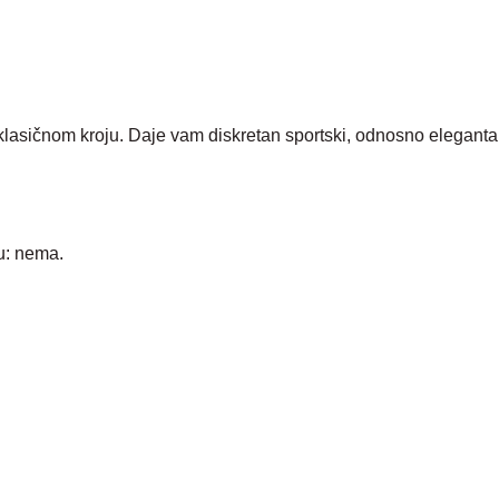
asičnom kroju. Daje vam diskretan sportski, odnosno elegantan 
u: nema.