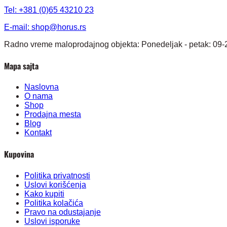
Tel: +381 (0)65 43210 23
E-mail:
shop@horus.rs
Radno vreme maloprodajnog objekta: Ponedeljak - petak: 09-
Mapa sajta
Naslovna
O nama
Shop
Prodajna mesta
Blog
Kontakt
Kupovina
Politika privatnosti
Uslovi korišćenja
Kako kupiti
Politika kolačića
Pravo na odustajanje
Uslovi isporuke