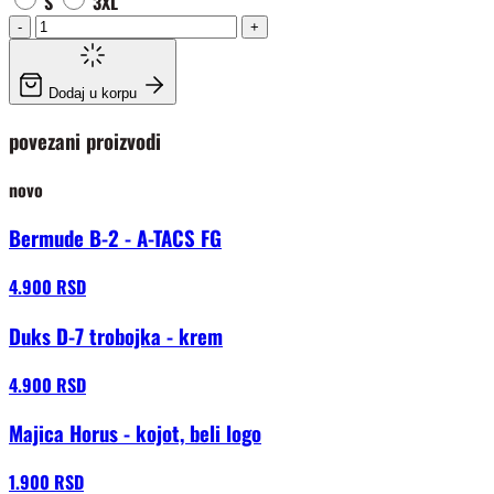
S
3XL
-
+
Dodaj u korpu
povezani proizvodi
novo
Bermude B-2 - A-TACS FG
4.900 RSD
Duks D-7 trobojka - krem
4.900 RSD
Majica Horus - kojot, beli logo
1.900 RSD