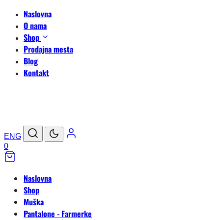
Naslovna
O nama
Shop
Prodajna mesta
Blog
Kontakt
ENG
0
Naslovna
Shop
Muška
Pantalone - Farmerke