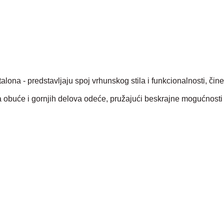
alona - predstavljaju spoj vrhunskog stila i funkcionalnosti, čin
 obuće i gornjih delova odeće, pružajući beskrajne mogućnosti 