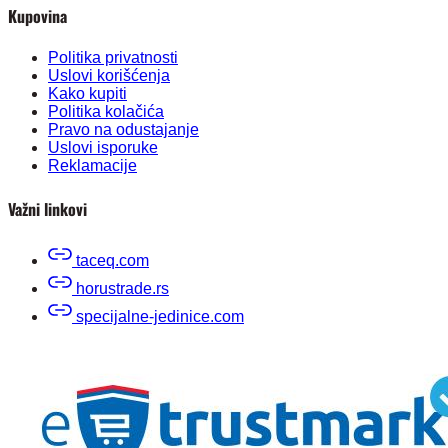
Kupovina
Politika privatnosti
Uslovi korišćenja
Kako kupiti
Politika kolačića
Pravo na odustajanje
Uslovi isporuke
Reklamacije
Važni linkovi
taceq.com
horustrade.rs
specijalne-jedinice.com