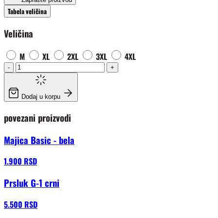
Tabela veličina
Veličina
M
XL
2XL
3XL
4XL
-
+
Dodaj u korpu
povezani proizvodi
Majica Basic - bela
1.900 RSD
Prsluk G-1 crni
5.500 RSD