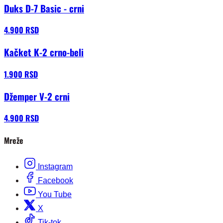
Duks D-7 Basic - crni
4.900 RSD
Kačket K-2 crno-beli
1.900 RSD
Džemper V-2 crni
4.900 RSD
Mreže
Instagram
Facebook
You Tube
X
Tik-tok