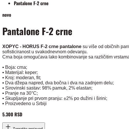
Pantalone F-2 crne
novo
Pantalone F-2 crne
XOPYC - HORUS F-2 crne pantalone
su više od običnih pant
sofisticiranost u svakodnevnom odevanju.
Crna boja omogućava lako kombinovanje sa različitim vrstama
▪️ Boja: crna;
▪️ Materijal: keper;
▪️ Kroj: moderan, fit;
▪️ Dva džepa napred, dva bočna i dva na zadnjem delu;
▪️ Sirovinski sastav: 98% pamuk, 2% elastan;
▪️ Pranje na 30°C;
▪️ Skupljanje pri prvom pranju: ±2% po dužini i širini;
▪️ Proizvedeno u Srbiji
5.300 RSD
Zapratite proizvod