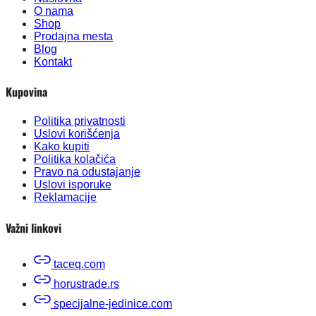
O nama
Shop
Prodajna mesta
Blog
Kontakt
Kupovina
Politika privatnosti
Uslovi korišćenja
Kako kupiti
Politika kolačića
Pravo na odustajanje
Uslovi isporuke
Reklamacije
Važni linkovi
taceq.com
horustrade.rs
specijalne-jedinice.com