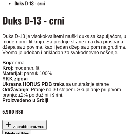
Duks D-13 - crni
Duks D-13 - crni
Duks D-13 je visokokvalitetni muški duks sa kapuljačom, u
modernom i fit kroju. Sa prednje strane ima dva prostrana
džepa sa zipovima, kao i jedan džep sa zipom na grudima.
Veoma je udoban i prikladan za svakodnevno nošenje.
Boja
: crna
Kroj
: moderan, fit
Materijal:
pamuk 100%
YKK zipovi
Ukrasna HORUS PDB traka
sa unutrašnje strane
Održavanje:
Pranje na 30 stepeni. Skupljanje pri prvom
pranju: ±2% po dužini i širini.
Proizvedeno u Srbiji
5.900 RSD
Zapratite proizvod
Tabela veličina