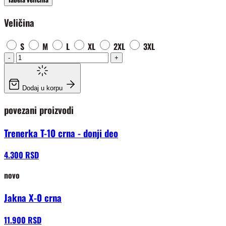
Veličina
S
M
L
XL
2XL
3XL
-
+
Dodaj u korpu
povezani proizvodi
Trenerka T-10 crna - donji deo
4.300 RSD
novo
Jakna X-0 crna
11.900 RSD