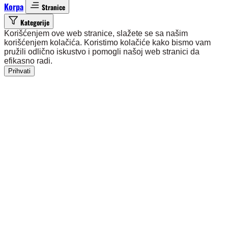
Korpa
Stranice
Kategorije
Korišćenjem ove web stranice, slažete se sa našim
korišćenjem kolačića. Koristimo kolačiće kako bismo vam
pružili odlično iskustvo i pomogli našoj web stranici da
efikasno radi.
Prihvati