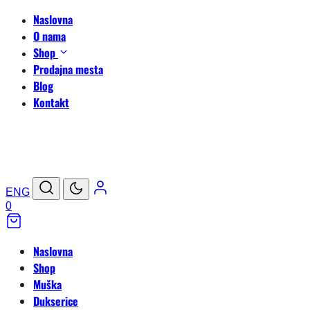
Naslovna
O nama
Shop
Prodajna mesta
Blog
Kontakt
ENG
0
Naslovna
Shop
Muška
Dukserice