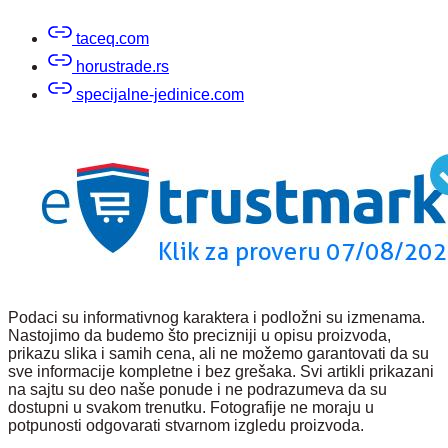
taceq.com
horustrade.rs
specijalne-jedinice.com
Podaci su informativnog karaktera i podložni su izmenama.
Nastojimo da budemo što precizniji u opisu proizvoda,
prikazu slika i samih cena, ali ne možemo garantovati da su
sve informacije kompletne i bez grešaka. Svi artikli prikazani
na sajtu su deo naše ponude i ne podrazumeva da su
dostupni u svakom trenutku. Fotografije ne moraju u
potpunosti odgovarati stvarnom izgledu proizvoda.