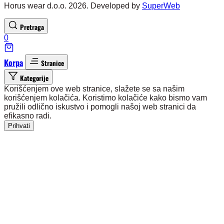
Horus wear d.o.o. 2026. Developed by
SuperWeb
Pretraga
0
Korpa
Stranice
Kategorije
Korišćenjem ove web stranice, slažete se sa našim
korišćenjem kolačića. Koristimo kolačiće kako bismo vam
pružili odlično iskustvo i pomogli našoj web stranici da
efikasno radi.
Prihvati