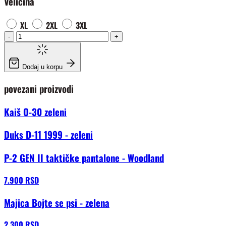
Veličina
XL
2XL
3XL
-
+
Dodaj u korpu
povezani proizvodi
Kaiš O-30 zeleni
Duks D-11 1999 - zeleni
P-2 GEN II taktičke pantalone - Woodland
7.900 RSD
Majica Bojte se psi - zelena
2.300 RSD