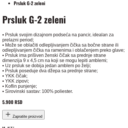
Prsluk G-2 zeleni
Prsluk G-2 zeleni
▪️ Prsluk svojim dizajnom podseća na pancir, idealan za
prelazni period;
▪️ Može se oblačiti odlepljivanjem čička sa bočne strane ili
odlepljivanjem čička na ramenima i oblačenjem preko glave;
▪️ Prsluk ima prišiven ženski čičak sa prednje strane
dimenzija 9 x 4,5 cm na koji se mogu lepiti amblemi;
▪️ Uz prsluk se dobija jedan amblem po želji;
▪️ Prsluk poseduje dva džepa sa prednje strane;
▪️ YKK čičak;
▪️ YKK zipovi;
▪️ Koflin punjenje;
▪️ Sirovinski sastav: 100% poliester.
5.900 RSD
Zapratite proizvod