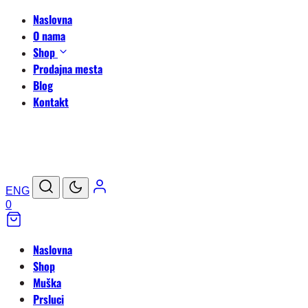
Naslovna
O nama
Shop
Prodajna mesta
Blog
Kontakt
ENG
0
Naslovna
Shop
Muška
Prsluci