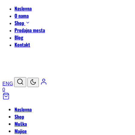
Naslovna
O nama
Shop
Prodajna mesta
Blog
Kontakt
ENG
0
Naslovna
Shop
Muška
Majice