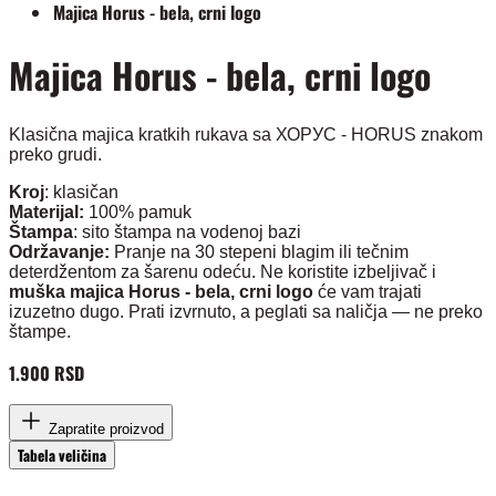
Majica Horus - bela, crni logo
Majica Horus - bela, crni logo
Klasična majica kratkih rukava sa ХОРУС - HORUS znakom
preko grudi.
Kroj
: klasičan
Materijal:
100% pamuk
Štampa
: sito štampa na vodenoj bazi
Održavanje:
Pranje na 30 stepeni blagim ili tečnim
deterdžentom za šarenu odeću. Ne koristite izbeljivač i
muška majica Horus - bela, crni logo
će vam trajati
izuzetno dugo. Prati izvrnuto, a peglati sa naličja — ne preko
štampe.
1.900 RSD
Zapratite proizvod
Tabela veličina