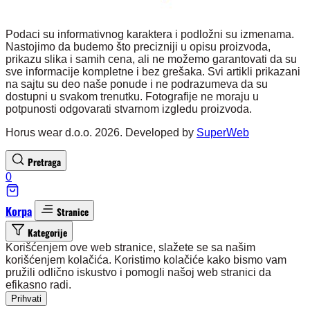
Podaci su informativnog karaktera i podložni su izmenama.
Nastojimo da budemo što precizniji u opisu proizvoda,
prikazu slika i samih cena, ali ne možemo garantovati da su
sve informacije kompletne i bez grešaka. Svi artikli prikazani
na sajtu su deo naše ponude i ne podrazumeva da su
dostupni u svakom trenutku. Fotografije ne moraju u
potpunosti odgovarati stvarnom izgledu proizvoda.
Horus wear d.o.o. 2026. Developed by
SuperWeb
Pretraga
0
Korpa
Stranice
Kategorije
Korišćenjem ove web stranice, slažete se sa našim
korišćenjem kolačića. Koristimo kolačiće kako bismo vam
pružili odlično iskustvo i pomogli našoj web stranici da
efikasno radi.
Prihvati