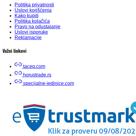
Politika privatnosti
Uslovi korišćenja
Kako kupiti
Politika kolačića
Pravo na odustajanje
Uslovi isporuke
Reklamacije
Važni linkovi
taceq.com
horustrade.rs
specijalne-jedinice.com