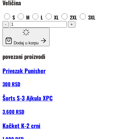
Veličina
S
M
L
XL
2XL
3XL
-
+
Dodaj u korpu
povezani proizvodi
Privezak Punisher
300 RSD
Šorts S-3 Ajkula XPC
3.600 RSD
Kačket K-2 crni