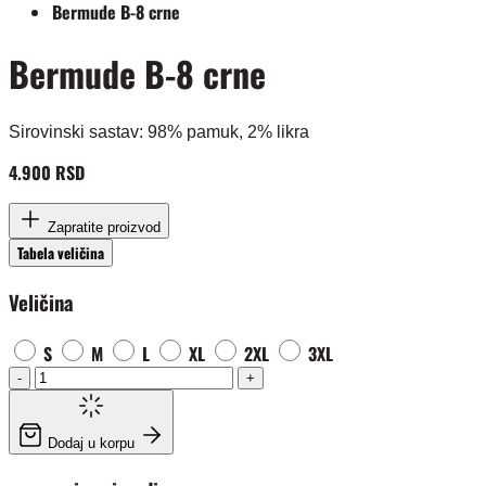
Bermude B-8 crne
Bermude B-8 crne
Sirovinski sastav: 98% pamuk, 2% likra
4.900 RSD
Zapratite proizvod
Tabela veličina
Veličina
S
M
L
XL
2XL
3XL
-
+
Dodaj u korpu