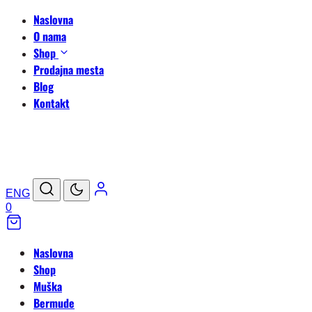
Naslovna
O nama
Shop
Prodajna mesta
Blog
Kontakt
ENG
0
Naslovna
Shop
Muška
Bermude