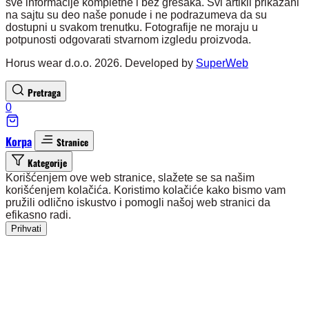
sve informacije kompletne i bez grešaka. Svi artikli prikazani
na sajtu su deo naše ponude i ne podrazumeva da su
dostupni u svakom trenutku. Fotografije ne moraju u
potpunosti odgovarati stvarnom izgledu proizvoda.
Horus wear d.o.o. 2026. Developed by
SuperWeb
Pretraga
0
Korpa
Stranice
Kategorije
Korišćenjem ove web stranice, slažete se sa našim
korišćenjem kolačića. Koristimo kolačiće kako bismo vam
pružili odlično iskustvo i pomogli našoj web stranici da
efikasno radi.
Prihvati