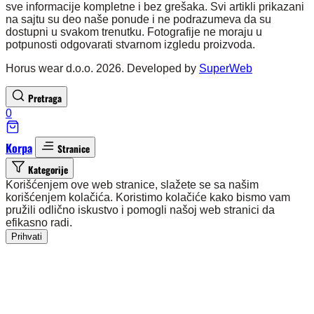
sve informacije kompletne i bez grešaka. Svi artikli prikazani
na sajtu su deo naše ponude i ne podrazumeva da su
dostupni u svakom trenutku. Fotografije ne moraju u
potpunosti odgovarati stvarnom izgledu proizvoda.
Horus wear d.o.o. 2026. Developed by
SuperWeb
Pretraga
0
Korpa
Stranice
Kategorije
Korišćenjem ove web stranice, slažete se sa našim
korišćenjem kolačića. Koristimo kolačiće kako bismo vam
pružili odlično iskustvo i pomogli našoj web stranici da
efikasno radi.
Prihvati