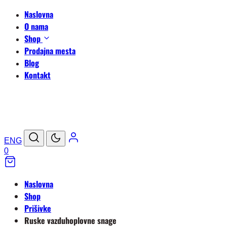
Naslovna
O nama
Shop
Prodajna mesta
Blog
Kontakt
ENG
0
Naslovna
Shop
Prišivke
Ruske vazduhoplovne snage