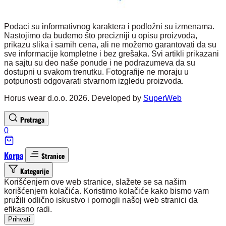
Podaci su informativnog karaktera i podložni su izmenama.
Nastojimo da budemo što precizniji u opisu proizvoda,
prikazu slika i samih cena, ali ne možemo garantovati da su
sve informacije kompletne i bez grešaka. Svi artikli prikazani
na sajtu su deo naše ponude i ne podrazumeva da su
dostupni u svakom trenutku. Fotografije ne moraju u
potpunosti odgovarati stvarnom izgledu proizvoda.
Horus wear d.o.o. 2026. Developed by
SuperWeb
Pretraga
0
Korpa
Stranice
Kategorije
Korišćenjem ove web stranice, slažete se sa našim
korišćenjem kolačića. Koristimo kolačiće kako bismo vam
pružili odlično iskustvo i pomogli našoj web stranici da
efikasno radi.
Prihvati