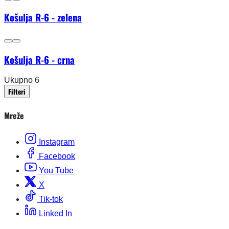
Košulja R-6 - zelena
Košulja R-6 - crna
Ukupno 6
Filteri
Mreže
Instagram
Facebook
You Tube
X
Tik-tok
Linked In