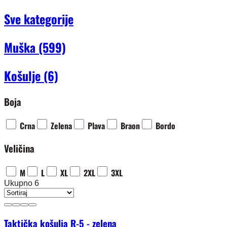
Sve kategorije
Muška
(599)
Košulje
(6)
Boja
Crna
Zelena
Plava
Braon
Bordo
Veličina
M
L
XL
2XL
3XL
Ukupno 6
Taktička košulja R-5 - zelena