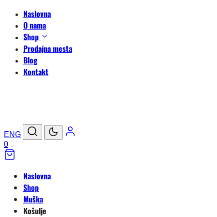
Naslovna
O nama
Shop
Prodajna mesta
Blog
Kontakt
ENG
0
Naslovna
Shop
Muška
Košulje