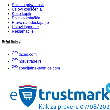
Politika privatnosti
Uslovi korišćenja
Kako kupiti
Politika kolačića
Pravo na odustajanje
Uslovi isporuke
Reklamacije
Važni linkovi
taceq.com
horustrade.rs
specijalne-jedinice.com