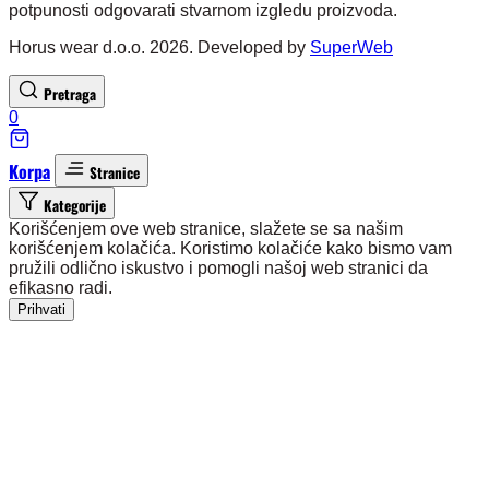
potpunosti odgovarati stvarnom izgledu proizvoda.
Horus wear d.o.o. 2026. Developed by
SuperWeb
Pretraga
0
Korpa
Stranice
Kategorije
Korišćenjem ove web stranice, slažete se sa našim
korišćenjem kolačića. Koristimo kolačiće kako bismo vam
pružili odlično iskustvo i pomogli našoj web stranici da
efikasno radi.
Prihvati