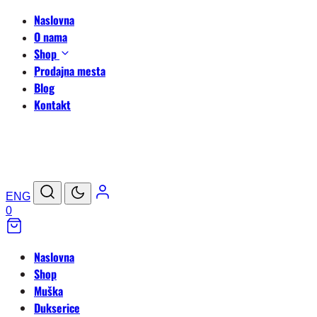
Naslovna
O nama
Shop
Prodajna mesta
Blog
Kontakt
ENG
0
Naslovna
Shop
Muška
Dukserice