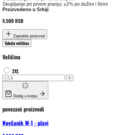
Skupljanje pri prvom pranju: ±2% po dužini i širini
Proizvedeno u Srbiji
5.500 RSD
Zapratite proizvod
Tabela veličina
Veličina
2XL
-
+
Dodaj u korpu
povezani proizvodi
Novčanik W-1 - plavi