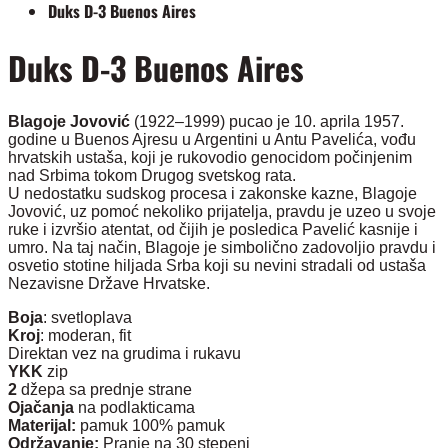
Duks D-3 Buenos Aires
Duks D-3 Buenos Aires
Blagoje Jovović
(1922–1999) pucao je 10. aprila 1957.
godine u Buenos Ajresu u Argentini u Antu Pavelića, vođu
hrvatskih ustaša, koji je rukovodio genocidom počinjenim
nad Srbima tokom Drugog svetskog rata.
U nedostatku sudskog procesa i zakonske kazne, Blagoje
Jovović, uz pomoć nekoliko prijatelja, pravdu je uzeo u svoje
ruke i izvršio atentat, od čijih je posledica Pavelić kasnije i
umro. Na taj način, Blagoje je simbolično zadovoljio pravdu i
osvetio stotine hiljada Srba koji su nevini stradali od ustaša
Nezavisne Države Hrvatske.
Boja
: svetloplava
Kroj
: moderan, fit
Direktan vez na grudima i rukavu
YKK
zip
2
džepa sa prednje strane
Ojačanja
na podlakticama
Materijal:
pamuk 100% pamuk
Održavanje:
Pranje na 30 stepeni