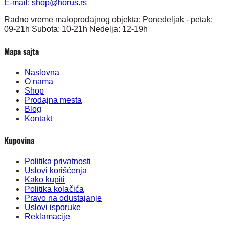
E-mail:
shop@horus.rs
Radno vreme maloprodajnog objekta: Ponedeljak - petak:
09-21h Subota: 10-21h Nedelja: 12-19h
Mapa sajta
Naslovna
O nama
Shop
Prodajna mesta
Blog
Kontakt
Kupovina
Politika privatnosti
Uslovi korišćenja
Kako kupiti
Politika kolačića
Pravo na odustajanje
Uslovi isporuke
Reklamacije