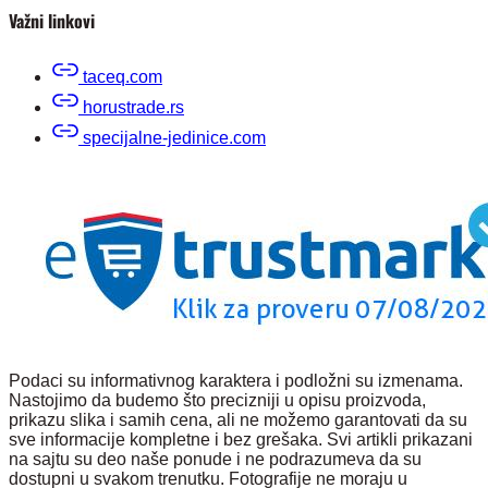
Važni linkovi
taceq.com
horustrade.rs
specijalne-jedinice.com
Podaci su informativnog karaktera i podložni su izmenama.
Nastojimo da budemo što precizniji u opisu proizvoda,
prikazu slika i samih cena, ali ne možemo garantovati da su
sve informacije kompletne i bez grešaka. Svi artikli prikazani
na sajtu su deo naše ponude i ne podrazumeva da su
dostupni u svakom trenutku. Fotografije ne moraju u