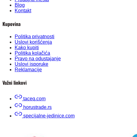
Blog
Kontakt
Kupovina
Politika privatnosti
Uslovi korišćenja
Kako kupiti
Politika kolačića
Pravo na odustajanje
Uslovi isporuke
Reklamacije
Važni linkovi
taceq.com
horustrade.rs
specijalne-jedinice.com