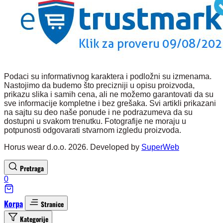
Podaci su informativnog karaktera i podložni su izmenama.
Nastojimo da budemo što precizniji u opisu proizvoda,
prikazu slika i samih cena, ali ne možemo garantovati da su
sve informacije kompletne i bez grešaka. Svi artikli prikazani
na sajtu su deo naše ponude i ne podrazumeva da su
dostupni u svakom trenutku. Fotografije ne moraju u
potpunosti odgovarati stvarnom izgledu proizvoda.
Horus wear d.o.o. 2026. Developed by
SuperWeb
Pretraga
0
Korpa
Stranice
Kategorije