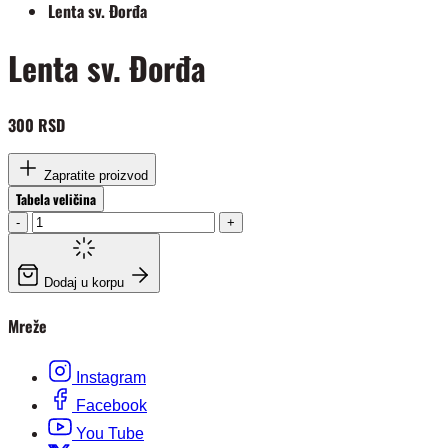
Lenta sv. Đorđa
Lenta sv. Đorđa
300 RSD
Zapratite proizvod
Tabela veličina
-
+
Dodaj u korpu
Mreže
Instagram
Facebook
You Tube