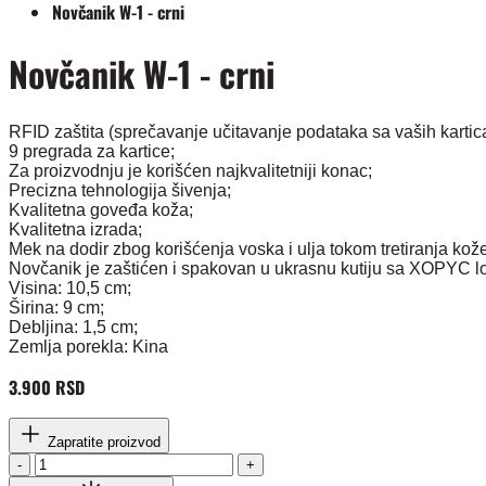
Novčanik W-1 - crni
Novčanik W-1 - crni
RFID zaštita (sprečavanje učitavanje podataka sa vaših kartica
9 pregrada za kartice;
Za proizvodnju je korišćen najkvalitetniji konac;
Precizna tehnologija šivenja;
Kvalitetna goveđa koža;
Kvalitetna izrada;
Mek na dodir zbog korišćenja voska i ulja tokom tretiranja kož
Novčanik je zaštićen i spakovan u ukrasnu kutiju sa XOPYC l
Visina: 10,5 cm;
Širina: 9 cm;
Debljina: 1,5 cm;
Zemlja porekla: Kina
3.900 RSD
Zapratite proizvod
-
+