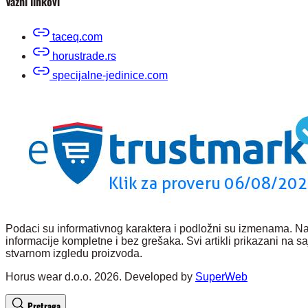
Važni linkovi
taceq.com
horustrade.rs
specijalne-jedinice.com
Podaci su informativnog karaktera i podložni su izmenama. Nas
informacije kompletne i bez grešaka. Svi artikli prikazani na
stvarnom izgledu proizvoda.
Horus wear d.o.o. 2026. Developed by
SuperWeb
Pretraga