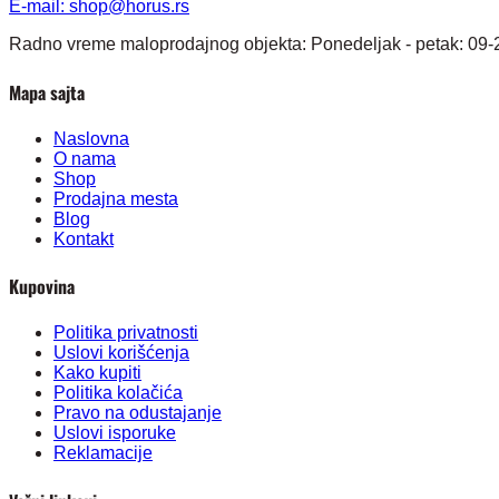
E-mail:
shop@horus.rs
Radno vreme maloprodajnog objekta: Ponedeljak - petak: 09-
Mapa sajta
Naslovna
O nama
Shop
Prodajna mesta
Blog
Kontakt
Kupovina
Politika privatnosti
Uslovi korišćenja
Kako kupiti
Politika kolačića
Pravo na odustajanje
Uslovi isporuke
Reklamacije