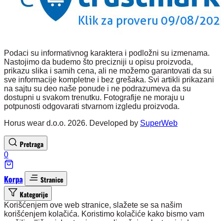
Podaci su informativnog karaktera i podložni su izmenama.
Nastojimo da budemo što precizniji u opisu proizvoda,
prikazu slika i samih cena, ali ne možemo garantovati da su
sve informacije kompletne i bez grešaka. Svi artikli prikazani
na sajtu su deo naše ponude i ne podrazumeva da su
dostupni u svakom trenutku. Fotografije ne moraju u
potpunosti odgovarati stvarnom izgledu proizvoda.
Horus wear d.o.o. 2026. Developed by
SuperWeb
Pretraga
0
Korpa
Stranice
Kategorije
Korišćenjem ove web stranice, slažete se sa našim
korišćenjem kolačića. Koristimo kolačiće kako bismo vam