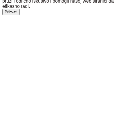
pružili odlično iskustvo i pomogli našoj web stranici da
efikasno radi.
Prihvati