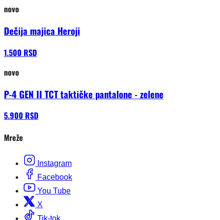
novo
Dečija majica Heroji
1.500 RSD
novo
P-4 GEN II TCT taktičke pantalone - zelene
5.900 RSD
Mreže
Instagram
Facebook
You Tube
X
Tik-tok