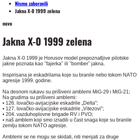
Nismo zaboravili
Jakna X-0 1999 zelena
novo
Jakna X-0 1999 zelena
Jakna X-0 1999 je Horusov model prepoznatljive pilotske
jakne poznata kao "fajerka" ili "bomber" jakna.
Inspirisana je eskadrilama koje su branile nebo tokom NATO
agresije 1999. godine.
Na desnom rukavu su prišiveni amblemi MiG-29 i MiG-21;
Na grudima su prišiveni amblemi:
▪️ 126. lovačko-avijacijske eskadrile „Delta”;
▪️ 127. lovačko-avijacijske eskadrile „Vitezovi”;
▪️ 204. vazduhoplovne brigade RV i PVO;
▪️ naš amblem koji smo izradili u čast snaga koje su branile
zemlju tokom NATO agresije.
Amblemi se ne mogu se skidati, niti menjati za druge