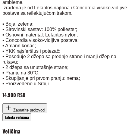
ambleme.
Izrađena je od Lelantos najlona i Concordia visoko-vidljive
postave sa reflektujućom trakom.
▪️ Boja: zelena;
▪️ Sirovinski sastav: 100% poliester;
▪️ Osnovni materijal: Lelantos nylon;
▪️ Concordia visoko-vidljiva postava;
▪️ Amann konac;
▪️ YKK rajsferšlus i potezač;
▪️ Poseduje 2 džepa sa prednje strane i manji džep na
rukavu;
▪️ 2 džepa sa unutrašnje strane;
▪️ Pranje na 30°C;
▪️ Skupljanje pri prvom pranju: nema;
▪️ Proizvedeno u Srbiji
14.900 RSD
Zapratite proizvod
Tabela veličina
Veličina