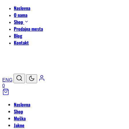
Naslovna
O nama
Shop
Prodajna mesta
Blog
Kontakt
ENG
0
Naslovna
Shop
Muška
Jakne