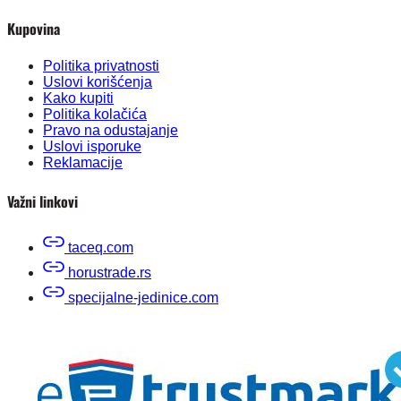
Kupovina
Politika privatnosti
Uslovi korišćenja
Kako kupiti
Politika kolačića
Pravo na odustajanje
Uslovi isporuke
Reklamacije
Važni linkovi
taceq.com
horustrade.rs
specijalne-jedinice.com