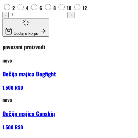
2
4
6
8
10
12
-
+
Dodaj u korpu
povezani proizvodi
novo
Dečija majica Dogfight
1.500 RSD
novo
Dečija majica Gunship
1.500 RSD