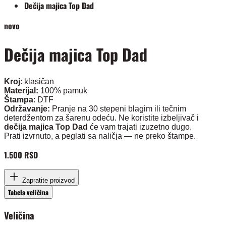
Dečija majica Top Dad
novo
Dečija majica Top Dad
Kroj
: klasičan
Materijal:
100% pamuk
Štampa
: DTF
Održavanje:
Pranje na 30 stepeni blagim ili tečnim
deterdžentom za šarenu odeću. Ne koristite izbeljivač i
dečija majica Top Dad
će vam trajati izuzetno dugo.
Prati izvrnuto, a peglati sa naličja — ne preko štampe.
1.500 RSD
Zapratite proizvod
Tabela veličina
Veličina