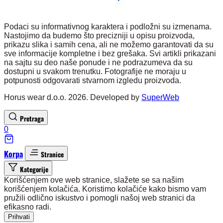
Podaci su informativnog karaktera i podložni su izmenama.
Nastojimo da budemo što precizniji u opisu proizvoda,
prikazu slika i samih cena, ali ne možemo garantovati da su
sve informacije kompletne i bez grešaka. Svi artikli prikazani
na sajtu su deo naše ponude i ne podrazumeva da su
dostupni u svakom trenutku. Fotografije ne moraju u
potpunosti odgovarati stvarnom izgledu proizvoda.
Horus wear d.o.o. 2026. Developed by
SuperWeb
Pretraga
0
Korpa
Stranice
Kategorije
Korišćenjem ove web stranice, slažete se sa našim
korišćenjem kolačića. Koristimo kolačiće kako bismo vam
pružili odlično iskustvo i pomogli našoj web stranici da
efikasno radi.
Prihvati