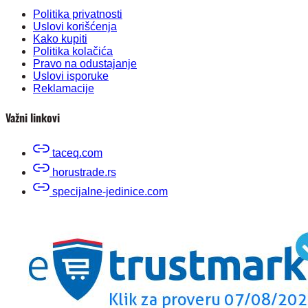
Politika privatnosti
Uslovi korišćenja
Kako kupiti
Politika kolačića
Pravo na odustajanje
Uslovi isporuke
Reklamacije
Važni linkovi
taceq.com
horustrade.rs
specijalne-jedinice.com