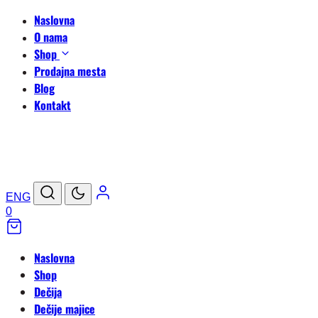
Naslovna
O nama
Shop
Prodajna mesta
Blog
Kontakt
ENG
0
Naslovna
Shop
Dečija
Dečije majice