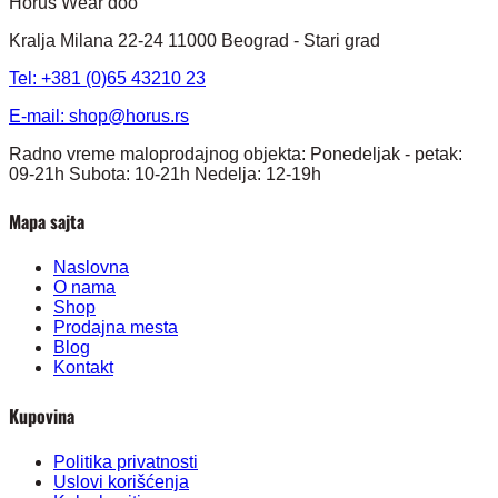
Horus Wear doo
Kralja Milana 22-24 11000 Beograd - Stari grad
Tel: +381 (0)65 43210 23
E-mail:
shop@horus.rs
Radno vreme maloprodajnog objekta: Ponedeljak - petak:
09-21h Subota: 10-21h Nedelja: 12-19h
Mapa sajta
Naslovna
O nama
Shop
Prodajna mesta
Blog
Kontakt
Kupovina
Politika privatnosti
Uslovi korišćenja