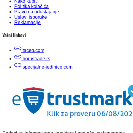
Kako kupiti
Politika kolačića
Pravo na odustajanje
Uslovi isporuke
Reklamacije
Važni linkovi
taceq.com
horustrade.rs
specijalne-jedinice.com