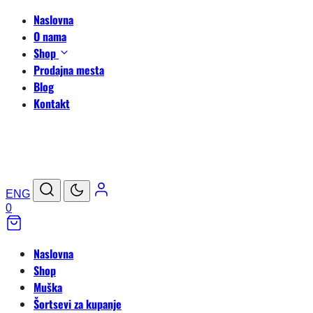
Naslovna
O nama
Shop
Prodajna mesta
Blog
Kontakt
ENG
0
Naslovna
Shop
Muška
Šortsevi za kupanje