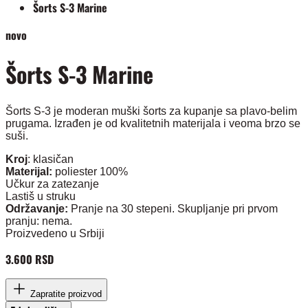
Šorts S-3 Marine
novo
Šorts S-3 Marine
Šorts S-3 je moderan muški šorts za kupanje sa plavo-belim
prugama. Izrađen je od kvalitetnih materijala i veoma brzo se
suši.
Kroj
: klasičan
Materijal:
poliester 100%
Učkur za zatezanje
Lastiš u struku
Održavanje:
Pranje na 30 stepeni. Skupljanje pri prvom
pranju: nema.
Proizvedeno u Srbiji
3.600 RSD
Zapratite proizvod