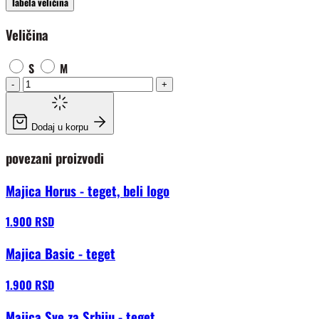
Tabela veličina
Veličina
S
M
-
+
Dodaj u korpu
povezani proizvodi
Majica Horus - teget, beli logo
1.900 RSD
Majica Basic - teget
1.900 RSD
Majica Sve za Srbiju - teget