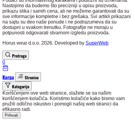
Podaci su informativnog karaktera i podložni su izmenama.
Nastojimo da budemo što precizniji u opisu proizvoda,
prikazu slika i samih cena, ali ne možemo garantovati da su
sve informacije kompletne i bez grešaka. Svi artikli prikazani
na sajtu su deo naše ponude i ne podrazumeva da su
dostupni u svakom trenutku. Fotografije ne moraju u
potpunosti odgovarati stvarnom izgledu proizvoda.
Horus wear d.o.o. 2026. Developed by
SuperWeb
Pretraga
0
Korpa
Stranice
Kategorije
Korišćenjem ove web stranice, slažete se sa našim
korišćenjem kolačića. Koristimo kolačiće kako bismo vam
pružili odlično iskustvo i pomogli našoj web stranici da
efikasno radi.
Prihvati