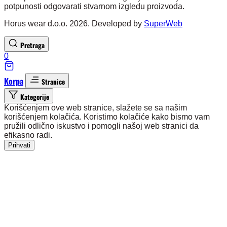
potpunosti odgovarati stvarnom izgledu proizvoda.
Horus wear d.o.o. 2026. Developed by
SuperWeb
Pretraga
0
Korpa
Stranice
Kategorije
Korišćenjem ove web stranice, slažete se sa našim
korišćenjem kolačića. Koristimo kolačiće kako bismo vam
pružili odlično iskustvo i pomogli našoj web stranici da
efikasno radi.
Prihvati