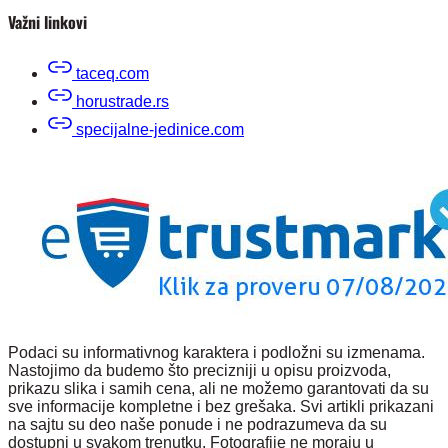
Važni linkovi
taceq.com
horustrade.rs
specijalne-jedinice.com
Podaci su informativnog karaktera i podložni su izmenama.
Nastojimo da budemo što precizniji u opisu proizvoda,
prikazu slika i samih cena, ali ne možemo garantovati da su
sve informacije kompletne i bez grešaka. Svi artikli prikazani
na sajtu su deo naše ponude i ne podrazumeva da su
dostupni u svakom trenutku. Fotografije ne moraju u