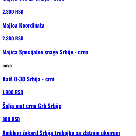
2.300 RSD
Majica Koordinata
2.300 RSD
Majica Specijalne snage Srbije - crna
novo
Kaiš O-30 Srbija - crni
1.900 RSD
Šolja mat crna Grb Srbije
800 RSD
Amblem žakard Srbija trobojka sa zlatnim okvirom