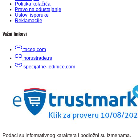
Politika kolačića
Pravo na odustajanje
Uslovi isporuke
Reklamacije
Važni linkovi
taceq.com
horustrade.rs
specijalne-jedinice.com
Podaci su informativnog karaktera i podložni su izmenama.