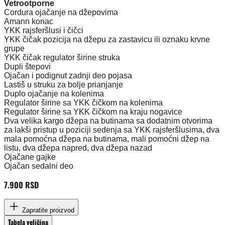
Vetrootporne
Cordura ojačanje na džepovima
Amann konac
YKK rajsferšlusi i čičci
YKK čičak pozicija na džepu za zastavicu ili oznaku krvne
grupe
YKK čičak regulator širine struka
Dupli štepovi
Ojačan i podignut zadnji deo pojasa
Lastiš u struku za bolje prianjanje
Duplo ojačanje na kolenima
Regulator širine sa YKK čičkom na kolenima
Regulator širine sa YKK čičkom na kraju nogavice
Dva velika kargo džepa na butinama sa dodatnim otvorima
za lakši pristup u poziciji sedenja sa YKK rajsferšlusima, dva
mala pomoćna džepa na butinama, mali pomoćni džep na
listu, dva džepa napred, dva džepa nazad
Ojačane gajke
Ojačan sedalni deo
7.900 RSD
Zapratite proizvod
Tabela veličina