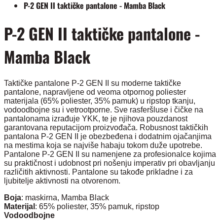
P-2 GEN II taktičke pantalone - Mamba Black
P-2 GEN II taktičke pantalone -
Mamba Black
Taktičke pantalone P-2 GEN II su moderne taktičke
pantalone, napravljene od veoma otpornog poliester
materijala (65% poliester, 35% pamuk) u ripstop tkanju,
vodoodbojne su i vetrootporne. Sve rasferšluse i čičke na
pantalonama izrađuje YKK, te je njihova pouzdanost
garantovana reputacijom proizvođača. Robusnost taktičkih
pantalona P-2 GEN II je obezbeđena i dodatnim ojačanjima
na mestima koja se najviše habaju tokom duže upotrebe.
Pantalone P-2 GEN II su namenjene za profesionalce kojima
su praktičnost i udobnost pri nošenju imperativ pri obavljanju
različitih aktivnosti. Pantalone su takođe prikladne i za
ljubitelje aktivnosti na otvorenom.
Boja
: maskirna, Mamba Black
Materijal
: 65% poliester, 35% pamuk, ripstop
Vodoodbojne