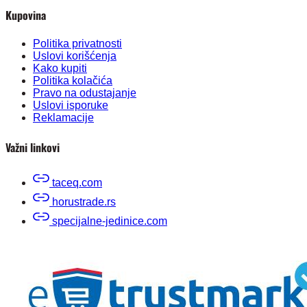
Kupovina
Politika privatnosti
Uslovi korišćenja
Kako kupiti
Politika kolačića
Pravo na odustajanje
Uslovi isporuke
Reklamacije
Važni linkovi
taceq.com
horustrade.rs
specijalne-jedinice.com