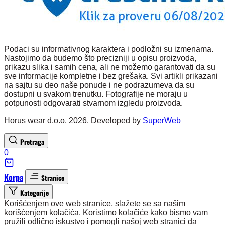
Podaci su informativnog karaktera i podložni su izmenama.
Nastojimo da budemo što precizniji u opisu proizvoda,
prikazu slika i samih cena, ali ne možemo garantovati da su
sve informacije kompletne i bez grešaka. Svi artikli prikazani
na sajtu su deo naše ponude i ne podrazumeva da su
dostupni u svakom trenutku. Fotografije ne moraju u
potpunosti odgovarati stvarnom izgledu proizvoda.
Horus wear d.o.o. 2026. Developed by
SuperWeb
Pretraga
0
Korpa
Stranice
Kategorije
Korišćenjem ove web stranice, slažete se sa našim
korišćenjem kolačića. Koristimo kolačiće kako bismo vam
pružili odlično iskustvo i pomogli našoj web stranici da