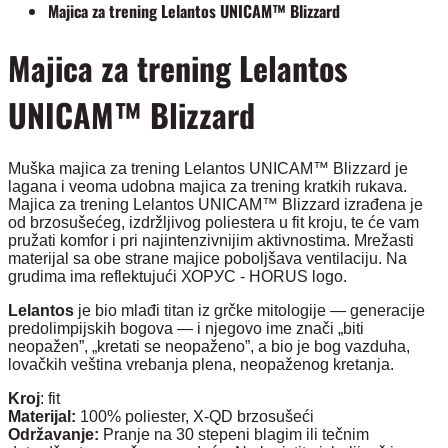
Majica za trening Lelantos UNICAM™ Blizzard
Majica za trening Lelantos
UNICAM™ Blizzard
Muška majica za trening Lelantos UNICAM™ Blizzard je
lagana i veoma udobna majica za trening kratkih rukava.
Majica za trening Lelantos UNICAM™ Blizzard izrađena je
od brzosušećeg, izdržljivog poliestera u fit kroju, te će vam
pružati komfor i pri najintenzivnijim aktivnostima. Mrežasti
materijal sa obe strane majice poboljšava ventilaciju. Na
grudima ima reflektujući ХОРУС - HORUS logo.
Lelantos
je bio mlađi titan iz grčke mitologije — generacije
predolimpijskih bogova — i njegovo ime znači „biti
neopažen”, „kretati se neopaženo”, a bio je bog vazduha,
lovačkih veština vrebanja plena, neopaženog kretanja.
Kroj
: fit
Materijal:
100% poliester, X-QD brzosušeći
Održavanje:
Pranje na 30 stepeni blagim ili tečnim