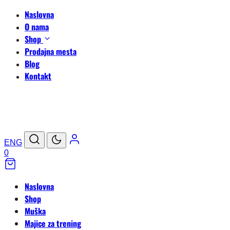
Naslovna
O nama
Shop
Prodajna mesta
Blog
Kontakt
ENG
0
Naslovna
Shop
Muška
Majice za trening