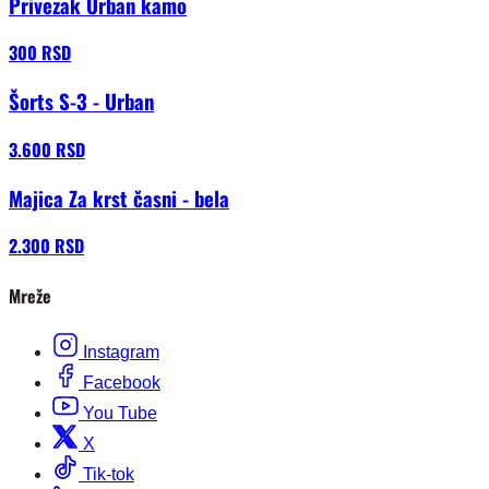
Privezak Urban kamo
300 RSD
Šorts S-3 - Urban
3.600 RSD
Majica Za krst časni - bela
2.300 RSD
Mreže
Instagram
Facebook
You Tube
X
Tik-tok