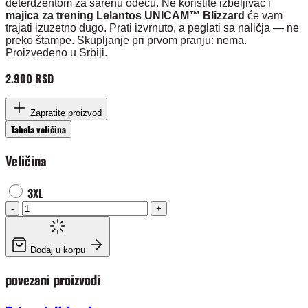
deterdžentom za šarenu odeću. Ne koristite izbeljivač i
majica za trening Lelantos UNICAM™ Blizzard
će vam
trajati izuzetno dugo. Prati izvrnuto, a peglati sa naličja — ne
preko štampe. Skupljanje pri prvom pranju: nema.
Proizvedeno u Srbiji.
2.900 RSD
Zapratite proizvod
Tabela veličina
Veličina
3XL
-
+
Dodaj u korpu
povezani proizvodi