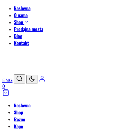
Naslovna
O nama
Shop
Prodajna mesta
Blog
Kontakt
ENG
0
Naslovna
Shop
Razno
Kape