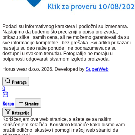
Podaci su informativnog karaktera i podložni su izmenama.
Nastojimo da budemo što precizniji u opisu proizvoda,
prikazu slika i samih cena, ali ne možemo garantovati da su
sve informacije kompletne i bez grešaka. Svi artikli prikazani
na sajtu su deo naše ponude i ne podrazumeva da su
dostupni u svakom trenutku. Fotografije ne moraju u
potpunosti odgovarati stvarnom izgledu proizvoda.
Horus wear d.o.o. 2026. Developed by
SuperWeb
Pretraga
0
Korpa
Stranice
Kategorije
Korišćenjem ove web stranice, slažete se sa našim
korišćenjem kolačića. Koristimo kolačiće kako bismo vam
pružili odlično iskustvo i pomogli našoj web stranici da