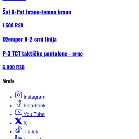
Šal X-Pat braon-tamno braon
1.500 RSD
Džemper V-2 crni linija
P-3 TCT taktičke pantalone - crne
6.900 RSD
Mreže
Instagram
Facebook
You Tube
X
Tik-tok