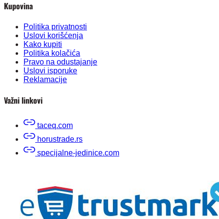
Kupovina
Politika privatnosti
Uslovi korišćenja
Kako kupiti
Politika kolačića
Pravo na odustajanje
Uslovi isporuke
Reklamacije
Važni linkovi
taceq.com
horustrade.rs
specijalne-jedinice.com