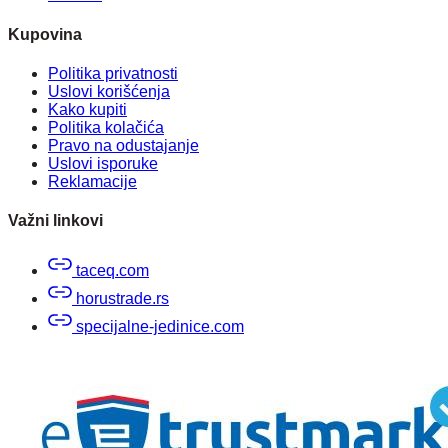
Kupovina
Politika privatnosti
Uslovi korišćenja
Kako kupiti
Politika kolačića
Pravo na odustajanje
Uslovi isporuke
Reklamacije
Važni linkovi
taceq.com
horustrade.rs
specijalne-jedinice.com