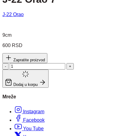
J-22 Orao
9cm
600 RSD
Zapratite proizvod
-
+
Dodaj u korpu
Mreže
Instagram
Facebook
You Tube