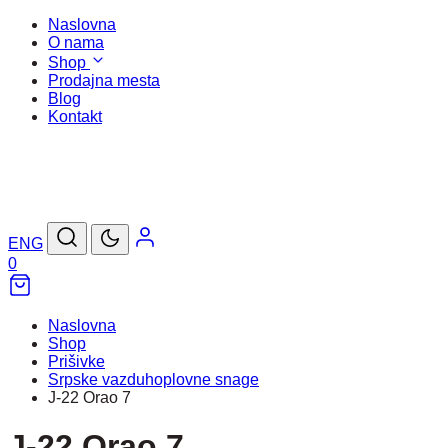
Naslovna
O nama
Shop
Prodajna mesta
Blog
Kontakt
ENG
0
Naslovna
Shop
Prišivke
Srpske vazduhoplovne snage
J-22 Orao 7
J-22 Orao 7